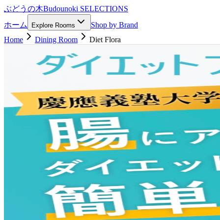
ぶどうの木
Budounoki
SELECTIONS
ホーム
Shop by Brand
Explore Rooms
Home
Dining Room
Diet Flora